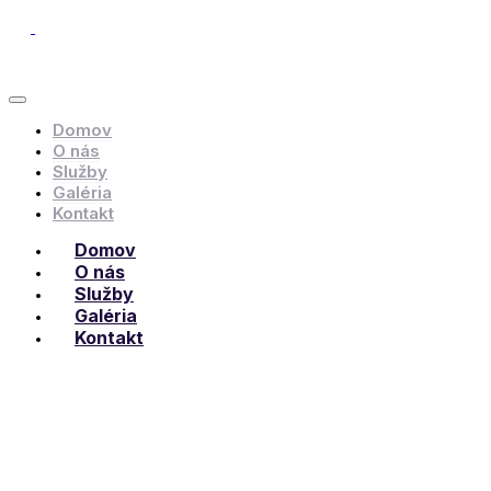
Domov
O nás
Služby
Galéria
Kontakt
Domov
O nás
Služby
Galéria
Kontakt
„Energistically engage diverse vortals and prospective methods of
empowerment pontificate diverse“