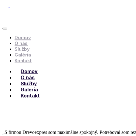
Domov
O nás
Služby
Galéria
Kontakt
Domov
O nás
Služby
Galéria
Kontakt
„S firmou Drevoexpres som maximálne spokojný. Potreboval som reziv